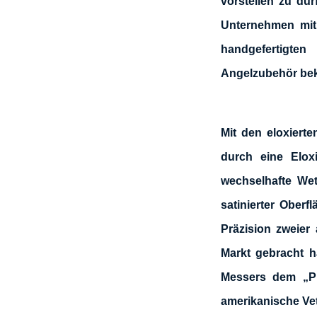
vorstellen zu dür
Unternehmen mit 
handgefertigten
Angelzubehör bek
Mit den eloxierte
durch eine Elox
wechselhafte Wet
satinierter Oberfl
Präzision zweier 
Markt gebracht h
Messers dem „Pro
amerikanische Vet