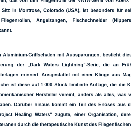
fen, das von den Fliegenrolle der VAYA-Serie von Abel® in
Sitz in Montrose, Colorado (USA), ist besonders für se
 Fliegenrollen, Angelzangen, Fischschneider (Nippe
annt.
n Aluminium-Griffschalen mit Aussparungen, besticht dies
ierung der „Dark Waters Lightning"-Serie, die an Frü
terlagen erinnert. Ausgestattet mit einer Klinge aus Ma
äche ist diese auf 1.000 Stück limitierte Auflage, die die 
amerikanischer Hersteller vereint, anders als alles, was 
aben. Darüber hinaus kommt ein Teil des Erlöses aus 
ject Healing Waters" zugute, einer Organisation, dere
eranen durch die therapeutische Kunst des Fliegenfischens