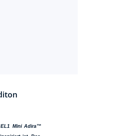
diton
BEL1 Mini Adira™