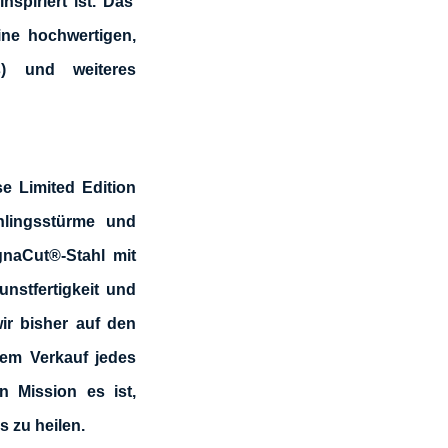
spiriert ist. Das
ine hochwertigen,
rs) und weiteres
e Limited Edition
hlingsstürme und
gnaCut®-Stahl mit
Kunstfertigkeit und
wir bisher auf den
dem Verkauf jedes
n Mission es ist,
 zu heilen.