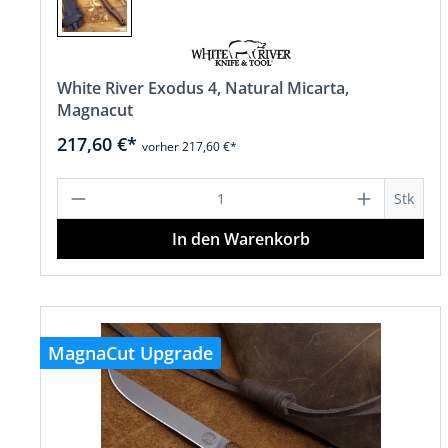
White River Exodus 4, Natural Micarta,
Magnacut
217,60 €*
vorher 217,60 €*
Produkt Anzahl: Gib den gewünscht
Stk
In den Warenkorb
MagnaCut Upgrade