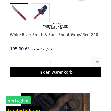
White River Smith & Sons Shoal, Gray/ Red G10
195,60 €*
vorher 195,60 €*
en Wert ein oder benutze die Schaltfläc
Produkt Anzahl: Gib den gewünschten
Stk
In den Warenkorb
Verfügbar
Limited Edition