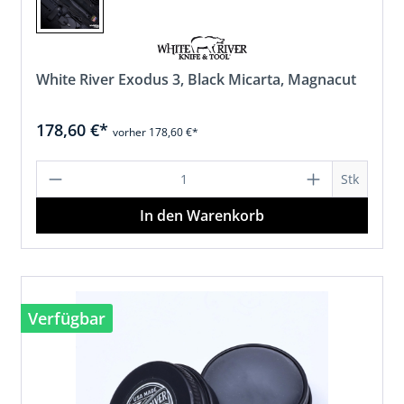
White River Exodus 3, Black Micarta, Magnacut
178,60 €*
vorher 178,60 €*
en Wert ein oder benutze die Schaltfläc
Produkt Anzahl: Gib den gewünschten
Stk
In den Warenkorb
Verfügbar