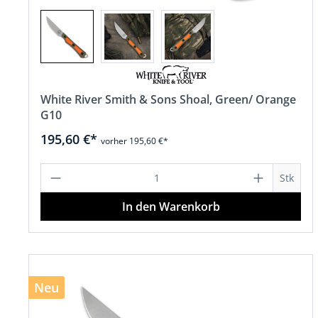
White River Smith & Sons Shoal, Green/ Orange
G10
195,60 €*
vorher 195,60 €*
Produkt Anzahl: Gib den gewünscht
Stk
In den Warenkorb
Neu