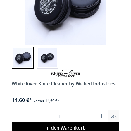
White River Knife Cleaner by Wicked Industries
14,60 €*
vorher 14,60 €*
en Wert ein oder benutze die Schaltfläc
Produkt Anzahl: Gib den gewünschten
Stk
In den Warenkorb