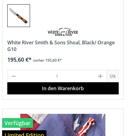
White River Smith & Sons Shoal, Black/ Orange
G10
195,60 €*
vorher 195,60 €*
hen um die Anzahl zu erhöhen oder zu r
 Wert ein oder benutze die Schaltfläch
Produkt Anzahl: Gib den gewünschten 
Stk
In den Warenkorb
Verfügbar
Limited Edition