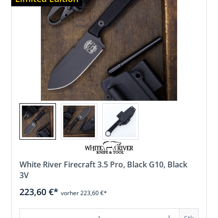
White River Firecraft 3.5 Pro, Black G10, Black
3V
223,60 €*
vorher 223,60 €*
en Wert ein oder benutze die Schaltfläc
Produkt Anzahl: Gib den gewünschten