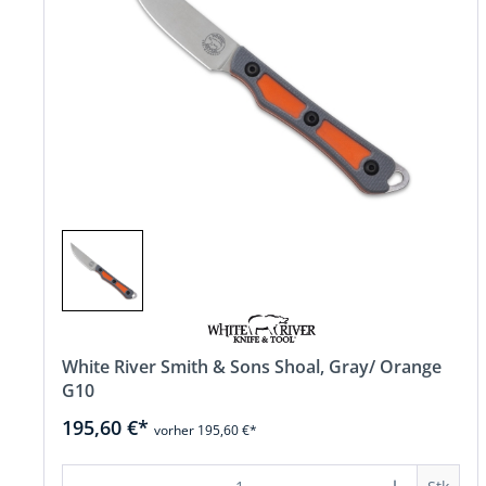
White River Smith & Sons Shoal, Gray/ Orange
G10
195,60 €*
vorher 195,60 €*
Produkt Anzahl: Gib den gewünscht