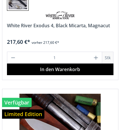
White River Exodus 4, Black Micarta, Magnacut
217,60 €*
vorher 217,60 €*
hen um die Anzahl zu erhöhen oder zu r
 Wert ein oder benutze die Schaltfläch
Produkt Anzahl: Gib den gewünschten 
Stk
In den Warenkorb
Verfügbar
Limited Edition