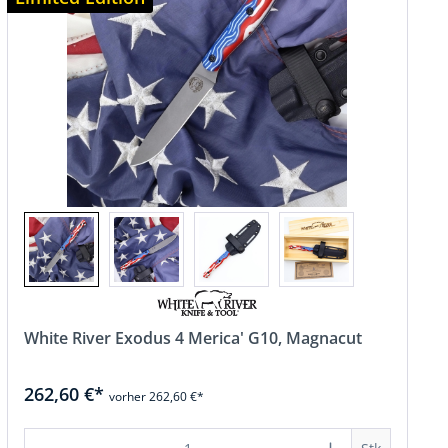
White River Exodus 4 Merica' G10, Magnacut
262,60 €*
vorher 262,60 €*
hen um die Anzahl zu erhöhen oder zu r
 Wert ein oder benutze die Schaltfläch
Produkt Anzahl: Gib den gewünschten 