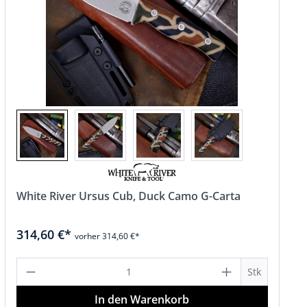
White River Ursus Cub, Duck Camo G-Carta
314,60 €*
vorher 314,60 €*
hen um die Anzahl zu erhöhen oder zu r
 Wert ein oder benutze die Schaltfläch
Produkt Anzahl: Gib den gewünschten 
Stk
In den Warenkorb