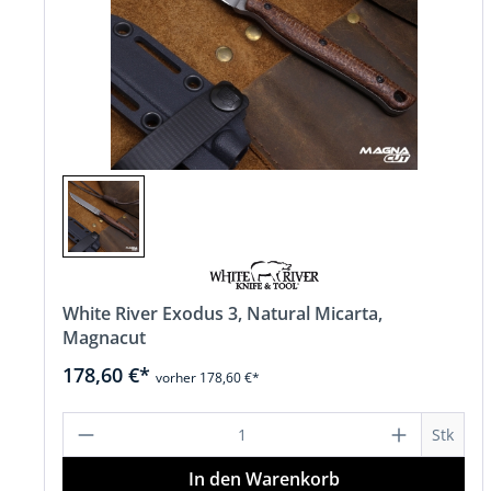
White River Exodus 3, Natural Micarta,
Magnacut
178,60 €*
vorher 178,60 €*
Produkt Anzahl: Gib den gewünscht
Stk
In den Warenkorb