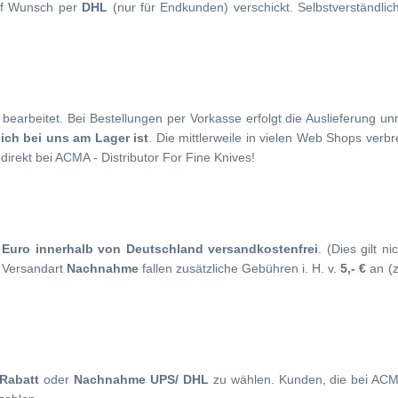
f Wunsch per
DHL
(nur für Endkunden) verschickt. Selbstverständlic
bearbeitet. Bei Bestellungen per Vorkasse erfolgt die Auslieferung u
lich bei uns am Lager ist
. Die mittlerweile in vielen Web Shops verb
irekt bei ACMA - Distributor For Fine Knives!
 Euro innerhalb von Deutschland versandkostenfrei
. (Dies gilt 
 Versandart
Nachnahme
fallen zusätzliche Gebühren i. H. v.
5,- €
an (z
Rabatt
oder
Nachnahme UPS/ DHL
zu wählen. Kunden, die bei ACMA 