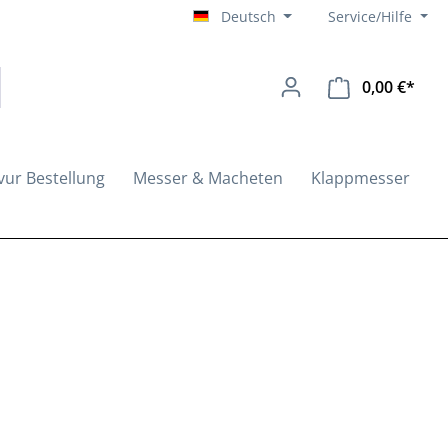
Deutsch
Service/Hilfe
0,00 €*
Ware
vur Bestellung
Messer & Macheten
Klappmesser