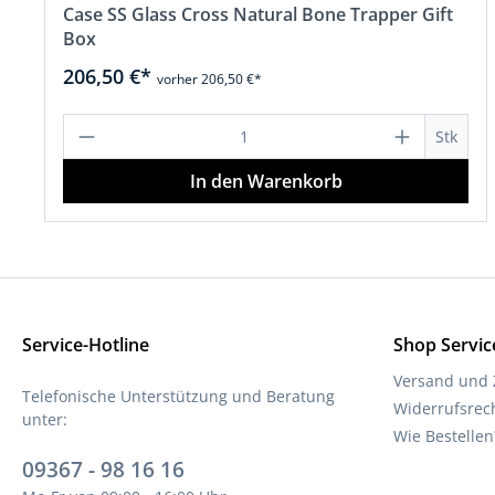
Case SS Glass Cross Natural Bone Trapper Gift
Box
206,50 €*
vorher 206,50 €*
Produkt Anzahl: Gib den gewünscht
Stk
In den Warenkorb
Service-Hotline
Shop Servic
Versand und
Telefonische Unterstützung und Beratung
Widerrufsrec
unter:
Wie Bestellen
09367 - 98 16 16