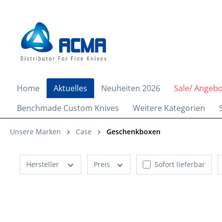
springen
Zur Hauptnavigation springen
Home
Aktuelles
Neuheiten 2026
Sale/ Angeb
Benchmade Custom Knives
Weitere Kategorien
Unsere Marken
Case
Geschenkboxen
Hersteller
Preis
Sofort lieferbar