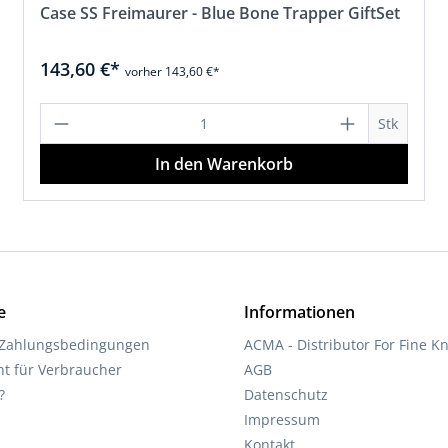
Case SS Freimaurer - Blue Bone Trapper GiftSet
143,60 €*
vorher 143,60 €*
en Wert ein oder benutze die Schaltfläc
Produkt Anzahl: Gib den gewünschten
Stk
In den Warenkorb
e
Informationen
 Zahlungsbedingungen
ACMA - Distributor For Fine Kn
ht für Verbraucher
AGB
?
Datenschutz
Impressum
Kontakt