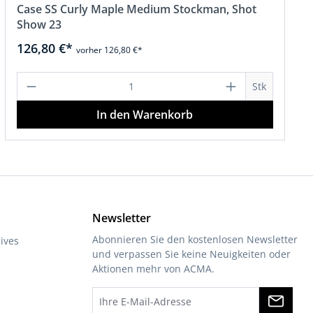
Case SS Curly Maple Medium Stockman, Shot
Show 23
126,80 €*
vorher 126,80 €*
hen um die Anzahl zu erhöhen oder zu r
 Wert ein oder benutze die Schaltfläch
Produkt Anzahl: Gib den gewünschten 
Stk
In den Warenkorb
Newsletter
Abonnieren Sie den kostenlosen Newsletter
ives
und verpassen Sie keine Neuigkeiten oder
Aktionen mehr von ACMA.