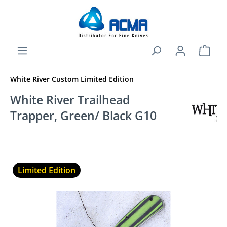
alt springen
Ware
White River Custom Limited Edition
White River Trailhead
Trapper, Green/ Black G10
Limited Edition
Bildergalerie überspringen