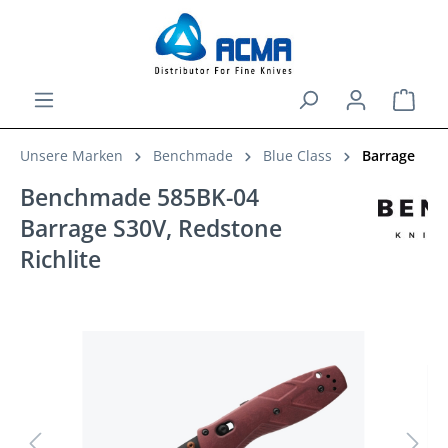
in content
Shopp
Unsere Marken
Benchmade
Blue Class
Barrage
Benchmade 585BK-04
Barrage S30V, Redstone
Richlite
Skip image gallery