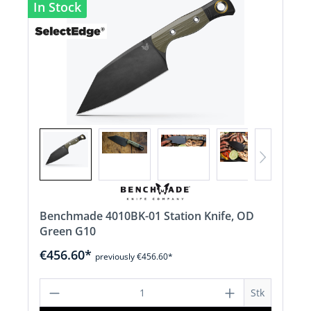
In Stock
Benchmade 4010BK-01 Station Knife, OD
Green G10
€456.60*
previously €456.60*
Product Quantity: Enter the desired a
Stk