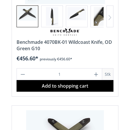
Benchmade 4070BK-01 Wildcoast Knife, OD
Green G10
€456.60*
previously €456.60*
Product Quantity: Enter the desired a
Stk
Add to shopping cart