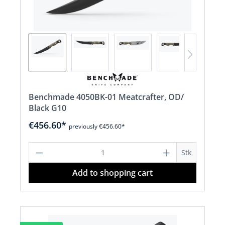
Benchmade 4050BK-01 Meatcrafter, OD/
Black G10
€456.60*
previously €456.60*
Product Quantity: Enter the desired a
Stk
Add to shopping cart