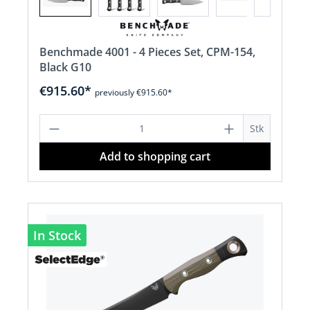
Benchmade 4001 - 4 Pieces Set, CPM-154,
Black G10
€915.60*
previously €915.60*
Product Quantity: Enter the desired a
Stk
Add to shopping cart
In Stock