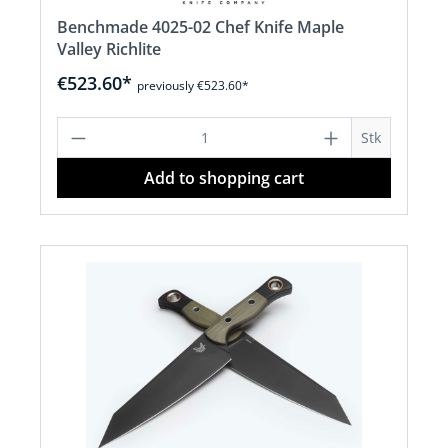
Benchmade 4025-02 Chef Knife Maple
Valley Richlite
€523.60*
previously €523.60*
Product Quantity: Enter the desired a
Stk
Add to shopping cart