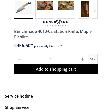
Benchmade 4010-02 Station Knife, Maple
Richlite
€456.60*
previously €456.60*
Product Quantity: Enter the desired a
Stk
Add to shopping cart
Service hotline
Shop Service