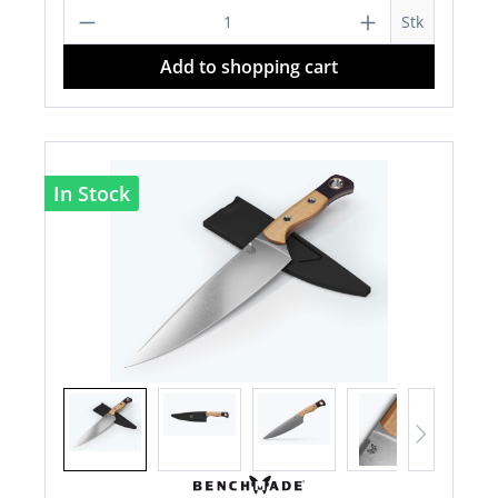
Product Quantity: Enter the desired a
Stk
Add to shopping cart
In Stock