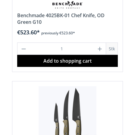
Benchmade 4025BK-01 Chef Knife, OD
Green G10
€523.60*
previously €523.60*
Product Quantity: Enter the desired a
Stk
Add to shopping cart