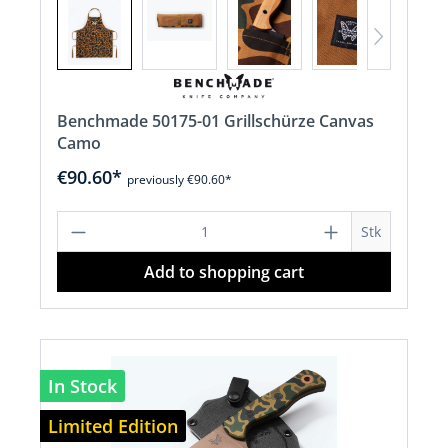
Benchmade 50175-01 Grillschürze Canvas
Camo
€90.60*
previously €90.60*
Product Quantity: Enter the desired a
Stk
Add to shopping cart
In Stock
Limited Edition