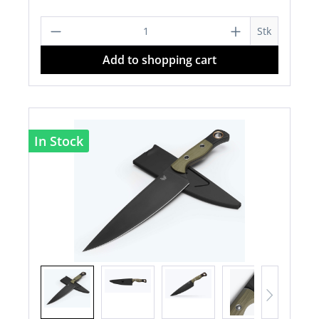
Product Quantity: Enter the desired a
Stk
Add to shopping cart
In Stock