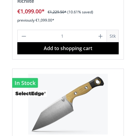
Richlite
€1,099.00*
€1,229.50*
(10.61% saved)
previously €1,099.00*
Product Quantity: Enter the desired a
Stk
Add to shopping cart
In Stock