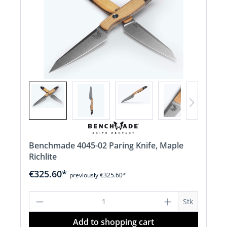
Benchmade 4045-02 Paring Knife, Maple
Richlite
€325.60*
previously €325.60*
Product Quantity: Enter the desired a
Stk
Add to shopping cart