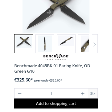
Benchmade 4045BK-01 Paring Knife, OD
Green G10
€325.60*
previously €325.60*
Product Quantity: Enter the desired a
Stk
Add to shopping cart