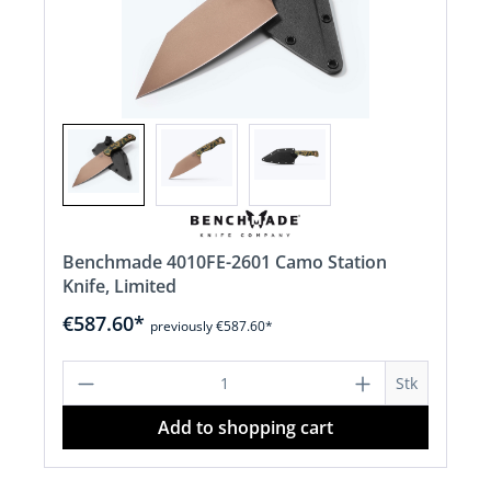
Benchmade 4010FE-2601 Camo Station
Knife, Limited
€587.60*
previously €587.60*
Product Quantity: Enter the desired a
Stk
Add to shopping cart