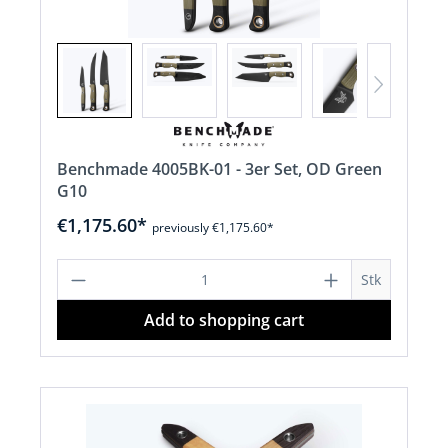
Benchmade 4005BK-01 - 3er Set, OD Green
G10
€1,175.60*
previously €1,175.60*
Product Quantity: Enter the desired a
Stk
Add to shopping cart